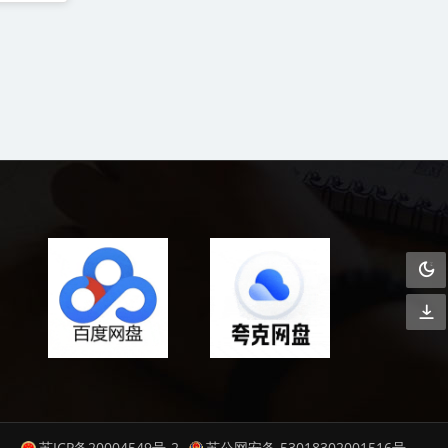
苏ICP备20004549号-2
苏公网安备 53018302001516号