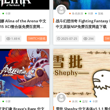
略
卡牌
角色扮演
卡牌
策略
lina of the Arena 中文
战斗幻想传奇 Fighting Fantasy 
5.15 XCI整合版免费百度网盘
中文原版NSP免费百度网盘下载
SWITCH游戏
SW
1
1.69 K
2025-07-25
294
略
卡牌
休闲
益智
卡牌
幻象 Brave's Rage 中文
雪批 Shephy 中文本体v1.1.1 整