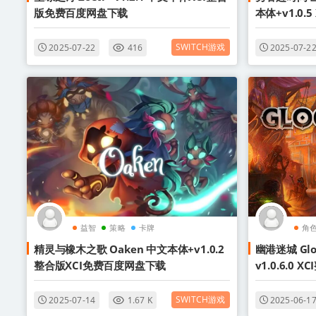
版免费百度网盘下载
本体+v1.0
SWITCH游戏
2025-07-22
416
2025-07-2
益智
策略
卡牌
角
精灵与橡木之歌 Oaken 中文本体+v1.0.2
幽港迷城 Gl
整合版XCI免费百度网盘下载
v1.0.6.0
SWITCH游戏
2025-07-14
1.67 K
2025-06-1