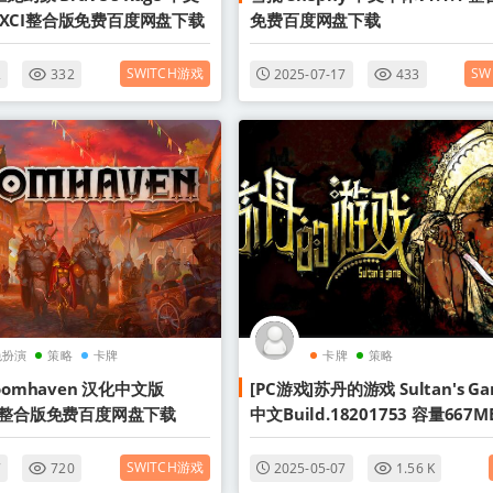
.5 XCI整合版免费百度网盘下载
免费百度网盘下载
SWITCH游戏
SW
2
332
2025-07-17
433
色扮演
策略
卡牌
卡牌
策略
oomhaven 汉化中文版
[PC游戏]苏丹的游戏 Sultan's G
 XCI整合版免费百度网盘下载
中文Build.18201753 容量667
盘单机下载
SWITCH游戏
7
720
2025-05-07
1.56 K