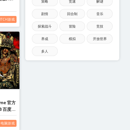
策略
竞速
解谜
剧情
回合制
音乐
ITCH游戏
探索战斗
冒险
竞技
养成
模拟
开放世界
多人
ame 官方
MB 百度网
电脑游戏