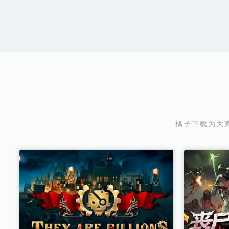
橘子下载为大