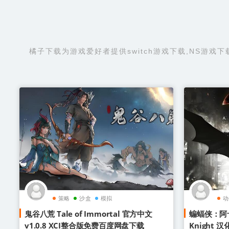
橘子下载为游戏爱好者提供switch游戏下载,NS游戏下
策略
沙盒
模拟
动
鬼谷八荒 Tale of Immortal 官方中文
蝙蝠侠：阿卡姆
v1.0.8 XCI整合版免费百度网盘下载
Knight