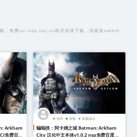
ci,nsp,nsz,ns格式游戏下载，找最新switch
动作
冒险
探索战斗
蝙蝠侠：阿卡姆之城 Batman: Arkham
 XCI免费百度
City 汉化中文本体v1.0.2 nsp免费百度网