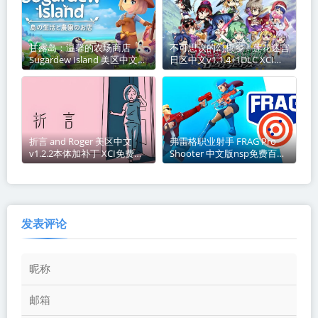
甘露岛：温馨的农场商店
不可思议的幻想乡：莲花迷宫
Sugardew Island 美区中文
日区中文v1.1.4+1DLC XCI免
v1.0.9+3DLC整合版 XCI免费
费百度网盘下载
百度网盘下载
折言 and Roger 美区中文
弗雷格职业射手 FRAG Pro
v1.2.2本体加补丁 XCI免费百
Shooter 中文版nsp免费百度
度网盘下载
网盘下载
发表评论