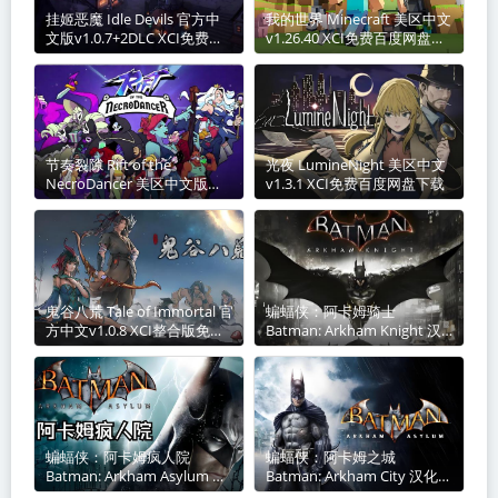
挂姬恶魔 Idle Devils 官方中
我的世界 Minecraft 美区中文
文版v1.0.7+2DLC XCI免费百
v1.26.40 XCI免费百度网盘下
度网盘下载
载
节奏裂隙 Rift of the
光夜 LumineNight 美区中文
NecroDancer 美区中文版
v1.3.1 XCI免费百度网盘下载
v1.14.0+22DLC XCI免费百度
网盘下载
鬼谷八荒 Tale of Immortal 官
蝙蝠侠：阿卡姆骑士
方中文v1.0.8 XCI整合版免费
Batman: Arkham Knight 汉
百度网盘下载
化中文本体XCI免费网盘下载
蝙蝠侠：阿卡姆疯人院
蝙蝠侠：阿卡姆之城
Batman: Arkham Asylum 汉
Batman: Arkham City 汉化中
化中文本体v1.0.0 XCI免费百
文本体v1.0.2 nsp免费百度网