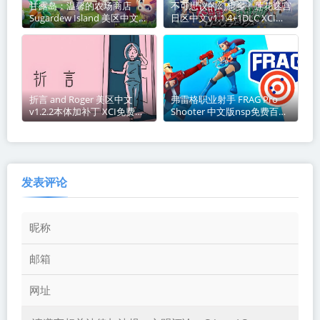
甘露岛：温馨的农场商店
不可思议的幻想乡：莲花迷宫
Sugardew Island 美区中文
日区中文v1.1.4+1DLC XCI免
v1.0.9+3DLC整合版 XCI免费
费百度网盘下载
百度网盘下载
折言 and Roger 美区中文
弗雷格职业射手 FRAG Pro
v1.2.2本体加补丁 XCI免费百
Shooter 中文版nsp免费百度
度网盘下载
网盘下载
发表评论