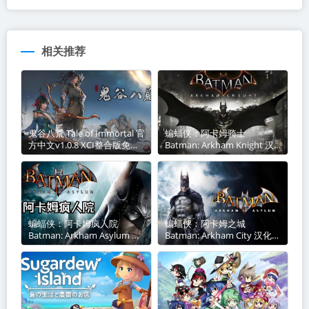
相关推荐
鬼谷八荒 Tale of Immortal 官
蝙蝠侠：阿卡姆骑士
方中文v1.0.8 XCI整合版免费
Batman: Arkham Knight 汉
百度网盘下载
化中文本体XCI免费网盘下载
蝙蝠侠：阿卡姆疯人院
蝙蝠侠：阿卡姆之城
Batman: Arkham Asylum 汉
Batman: Arkham City 汉化中
化中文本体v1.0.0 XCI免费百
文本体v1.0.2 nsp免费百度网
度网盘下载
盘下载