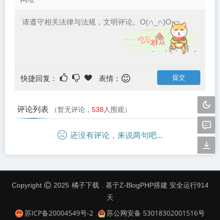
快捷回复：
表情：
评论列表
（暂无评论，
538
人围观）
还没有评论，来说两句吧...
橘子下载
Copyright
2025
. 基于Z-BlogPHP搭建 安全运行
914
天
苏ICP备20004549号-2
苏公网安备 53018302001516号