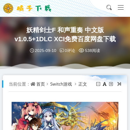
妖精剑士F 和声重奏 中文版
v1.0.5+1DLC XCI免费百度网盘下载
0评论
2025-09-10
538阅读
首页
Switch游戏
正文
当前位置：