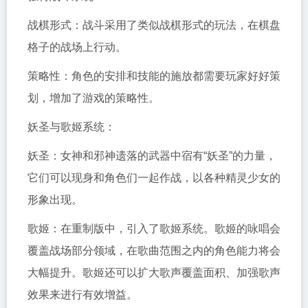
战棋形式：战斗采用了类似战棋形式的玩法，在棋盘
格子的战场上行动。
策略性：角色的安排和技能的施放都需要玩家好好策
划，增加了游戏的策略性。
妖圣与歌姬系统：
妖圣：女神和邪神遗落的武器中宿有“妖圣”的力量，
它们可以现身和角色们一起作战，以各种精灵少女的
形象出现。
歌姬：在重制版中，引入了歌姬系统。歌姬的咏唱会
覆盖战场部分领域，在歌曲范围之内的角色能力将会
大幅提升。歌姬还可以扩大歌声覆盖面积、加强歌声
效果来进行有效增益。