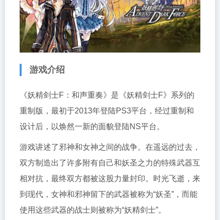
游戏介绍
《妖精剑士F：和声重奏》是《妖精剑士F》系列的
重制版，最初于2013年登陆PS3平台，经过重制和
设计后，以焕然一新的面貌登陆NS平台。
游戏讲述了邪神和女神之间的战争。在遥远的过去，
双方制造出了许多附有自己和妖圣之力的特殊武器互
相对抗，最终双方都被这股力量封印。时光飞逝，来
到现代，女神和邪神留下的武器被称为“妖圣”，而能
使用这些武器的战士则被称为“妖精剑士”。