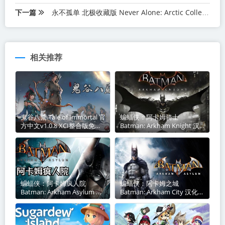
下一篇
永不孤单 北极收藏版 Never Alone: Arctic Collection 中文版v1.0.2 XCI免费百度网盘下载
相关推荐
鬼谷八荒 Tale of Immortal 官
蝙蝠侠：阿卡姆骑士
方中文v1.0.8 XCI整合版免费
Batman: Arkham Knight 汉
百度网盘下载
化中文本体XCI免费网盘下载
蝙蝠侠：阿卡姆疯人院
蝙蝠侠：阿卡姆之城
Batman: Arkham Asylum 汉
Batman: Arkham City 汉化中
化中文本体v1.0.0 XCI免费百
文本体v1.0.2 nsp免费百度网
度网盘下载
盘下载