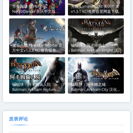
节奏裂隙 Rift of the
光夜 LumineNight 美区中文
NecroDancer 美区中文版
v1.3.1 XCI免费百度网盘下载
v1.14.0+22DLC XCI免费百度
网盘下载
鬼谷八荒 Tale of Immortal 官
蝙蝠侠：阿卡姆骑士
方中文v1.0.8 XCI整合版免费
Batman: Arkham Knight 汉
百度网盘下载
化中文本体XCI免费网盘下载
蝙蝠侠：阿卡姆疯人院
蝙蝠侠：阿卡姆之城
Batman: Arkham Asylum 汉
Batman: Arkham City 汉化中
化中文本体v1.0.0 XCI免费百
文本体v1.0.2 nsp免费百度网
度网盘下载
盘下载
发表评论