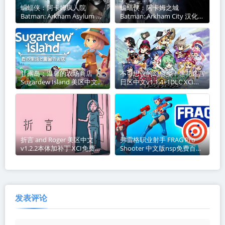
蝙蝠侠：阿卡姆疯人院
蝙蝠侠：阿卡姆之城
Batman: Arkham Asylum 汉
Batman: Arkham City 汉化中
化中文本体v1.0.0 XCI免费百
文本体v1.0.2 nsp免费百度网
度网盘下载
盘下载
甘露岛：温馨的农场商店
不可思议的幻想乡：莲花迷宫
Sugardew Island 美区中文
日区中文v1.1.4+1DLC XCI免
v1.0.9+3DLC整合版 XCI免费
费百度网盘下载
百度网盘下载
折言 and Roger 美区中文
弗雷格职业射手 FRAG Pro
v1.2.2本体加补丁 XCI免费百
Shooter 中文版nsp免费百度
度网盘下载
网盘下载
发表评论