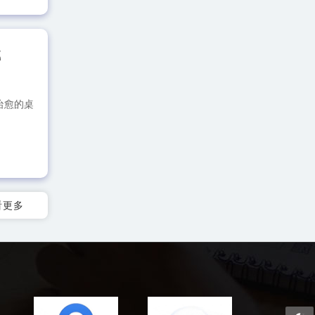
载
松治愈的桌
看更多