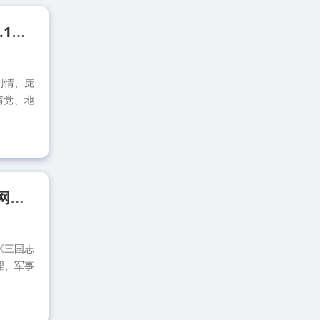
[PC游戏]艾尔登法环 黄金树幽影 ELDEN RING 中文v1.16.0 容量69.1GB 免费百度网盘下载
剧情、庞
情党、地
.
[PC游戏]三国志14威力加强版 官方中文v1.0.9豪华版单机免费百度网盘下载
《三国志
理、军事