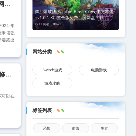
[PC游戏]米塔 MiSide 官方中文v0.93 容量2.45GB 单机版免费百度网盘下载
僵尸爆破队 Zombie Blast Crew 中文本体
+v1.0.1 XCI整合版免费百度网盘下载
2911 阅读 ，
08-22
024 年
色米塔强
渐显露出
网站分类
Switch游戏
电脑游戏
[PC游戏]幻兽帕鲁 Palworld 官方中文v0.5.5.7.590 容量32.2GB 赠修改器 带联机补丁 免费网盘下载
游戏攻略
玩家可以在
标签列表
恐怖
射击
生存