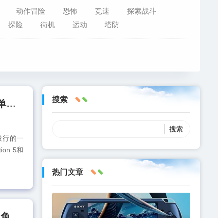
动作冒险
恐怖
竞速
探索战斗
探险
街机
运动
塔防
搜索
[PC游戏]双影奇境 Split Fiction 中文联机v20250528 容量87.5GB 单机百度网盘下载
s）发行的一
on 5和
热门文章
[PC游戏]博德之门3 官方中文v4.1.1.6072089 容量158GB 赠修改器 免费百度网盘下载