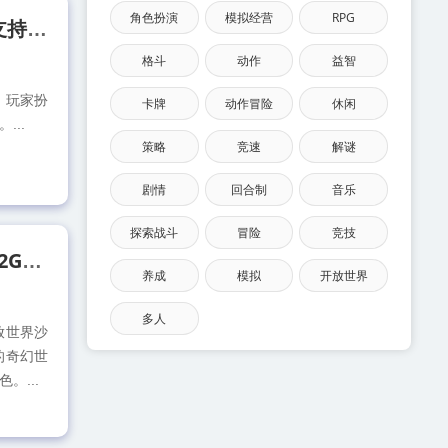
角色扮演
模拟经营
RPG
[PC游戏]禁忌试炼 Taboo Trial 容量12.9GB 官方中文v20240413 支持手柄 免费百度网盘下载
格斗
动作
益智
戏，玩家扮
卡牌
动作冒险
休闲
..
策略
竞速
解谜
剧情
回合制
音乐
探索战斗
冒险
竞技
[PC游戏]鬼谷八荒 TALE OF IMMORTAL 官方中文v1.2.108 容量8.2GB 单机版免费百度网盘下载
养成
模拟
开放世界
多人
开放世界沙
的奇幻世
...