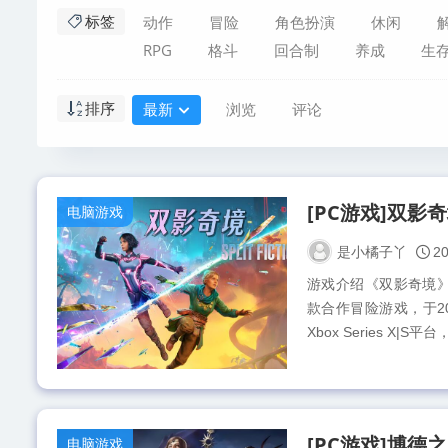
动作
冒险
角色扮演
休闲
标签
RPG
格斗
回合制
养成
生
最新
浏览
评论
排序
电脑游戏
是小橘子丫
20
游戏介绍《双影奇境》（Spli
款合作冒险游戏，于2025年
Xbox Series X|S平台，N
电脑游戏