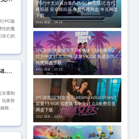
[PSP]中文游戏合集(545个) 解压既玩 含PC
模拟器 安卓模拟器 免费百度网盘 夸克网盘
下载
行PC版
5542 阅读 ，
08-18
为费伦的魔
门存亡的
[PC游戏]侠盗猎车手5纯净版 GTA5纯净版
官方中文v1.0.3274 容量110GB 集成全DLC
免费网盘下载
[PC游戏]寂静岭2 重制版 SILENT HILL 2 Remake 官方中文v1.1.258.834 容量34.8GB 免费百度网盘下载
4785 阅读 ，
07-15
的完全重制
[PC游戏]定制女友 CustomizedGirlfriend
台。玩家扮
容量13.6GB 官方简体中文v1.0.0免费百度
斯...
网盘下载
3257 阅读 ，
07-11