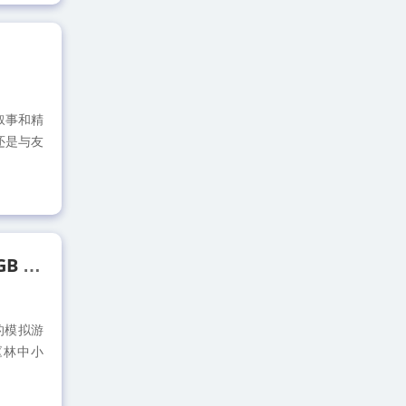
叙事和精
还是与友
[PC游戏]脑脑叶公司 Lobotomy Corporation v1.0.2.13c 容量5.1GB 官方中文免费百度网盘下载
物的模拟游
《林中小