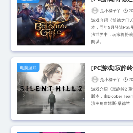
是小橘子丫
20
游戏介绍《博德之门3
本，同年9月登陆PS5平
法世界中，玩家将扮
阴谋。...
电脑游戏
是小橘子丫
20
游戏介绍《寂静岭2 重制
版本，由Bloober 
演主角詹姆斯·桑德兰（J