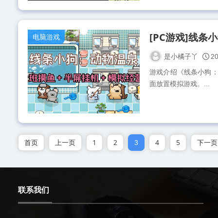
[PC游戏]线
电脑游戏
是小橘子丫
20
游戏介绍《线条小狗：动物温
面放置模拟游戏。...
首页
上一页
1
2
4
5
下一页
3
联系我们